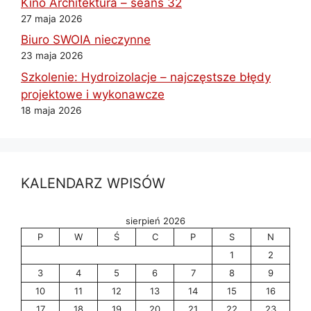
Kino Architektura – seans 32
27 maja 2026
Biuro SWOIA nieczynne
23 maja 2026
Szkolenie: Hydroizolacje – najczęstsze błędy
projektowe i wykonawcze
18 maja 2026
KALENDARZ WPISÓW
sierpień 2026
P
W
Ś
C
P
S
N
1
2
3
4
5
6
7
8
9
10
11
12
13
14
15
16
17
18
19
20
21
22
23