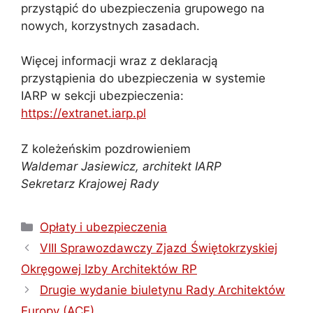
przystąpić do ubezpieczenia grupowego na
nowych, korzystnych zasadach.
Więcej informacji wraz z deklaracją
przystąpienia do ubezpieczenia w systemie
IARP w sekcji ubezpieczenia:
https://extranet.iarp.pl
Z koleżeńskim pozdrowieniem
Waldemar Jasiewicz, architekt IARP
Sekretarz Krajowej Rady
Kategorie
Opłaty i ubezpieczenia
VIII Sprawozdawczy Zjazd Świętokrzyskiej
Okręgowej Izby Architektów RP
Drugie wydanie biuletynu Rady Architektów
Europy (ACE)